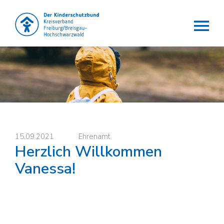
Der Kinderschutzbund e.V.
Die Lobby für Kinder
15.09.2021
Ehrenamt
Herzlich Willkommen
Vanessa!