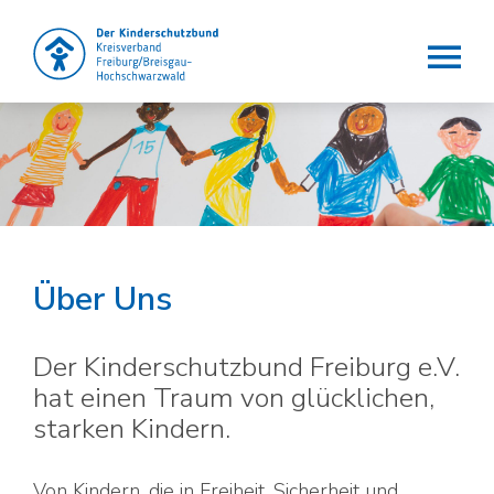
Der Kinderschutzbund e.V.
Die Lobby für Kinder
Über Uns
Der Kinderschutzbund Freiburg e.V.
hat einen Traum von glücklichen,
starken Kindern.
Von Kindern, die in Freiheit, Sicherheit und