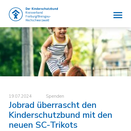
Der Kinderschutzbund e.V.
Die Lobby für Kinder
19.07.2024
Spenden
Jobrad überrascht den
Kinderschutzbund mit den
neuen SC-Trikots